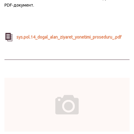
PDF-документ.
sys.pol.14_dogal_alan_ziyaret_yonetimi_proseduru_.pdf