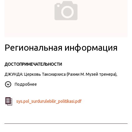
Региональная информация
ДОСТОПРИМЕЧАТЕЛЬНОСТИ
ДЖУНДА: Церковь Таксиархиса (Рахми М. Музей тренера),
церковь Агиос Яннис (Городская библиотека Недждет и
Подробнее
Севим, Каменный кофе, Монастырь Лунного света, Патриция и
пляжи
sys.pol_surdurulebilir_politikasi.pdf
АЙВАЛЫК: Церковь Айя-Янни (Саатли-мечеть), церковь Айя-
Йорги (мечеть Чинарлы), церковь Като-Паная (мечеть
Хайреттин-паша), мечеть Хамидие, квартал Макарон, плато
Козак, Дьявольский стол, пляжи с чесноком