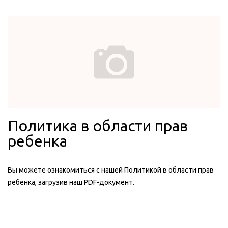
БЛИЖАЙШИЕ ОКРЕСТНОСТИ: Водопад Сакили Ашылар,
Чандарлы, Остров Лесбос, Ассос Бехрамкале, Троя,
Мученичество Чанаккале и Галлиполи, Пергам, Национальный
парк Гусиные горы (ИДА), Ешилюрт, Адатепе
Политика в области прав
ребенка
Вы можете ознакомиться с нашей Политикой в области прав
ребенка, загрузив наш PDF-документ.