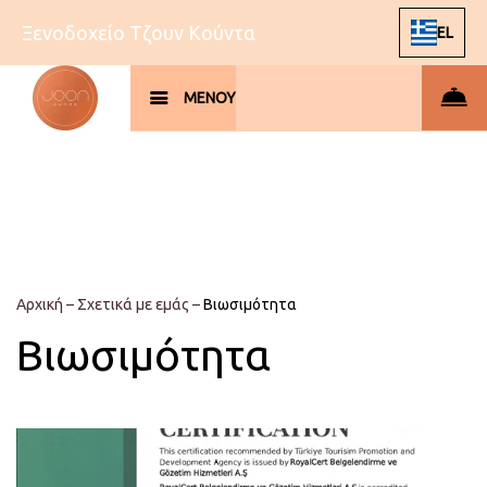
Ξενοδοχείο Τζουν Κούντα
EL
ΜΕΝΟΥ
Αρχική
–
Σχετικά με εμάς
–
Βιωσιμότητα
Βιωσιμότητα