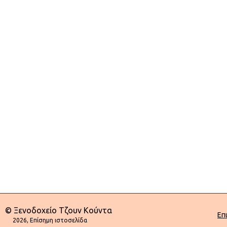
© Ξενοδοχείο Τζουν Κούντα
Επ
2026, Επίσημη ιστοσελίδα