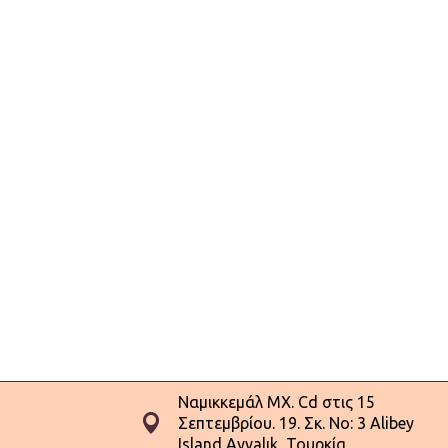
Ναμικκεμάλ ΜΧ. Cd στις 15
Σεπτεμβρίου. 19. Σκ. No: 3 Alibey
Island Ayvalık, Τουρκία