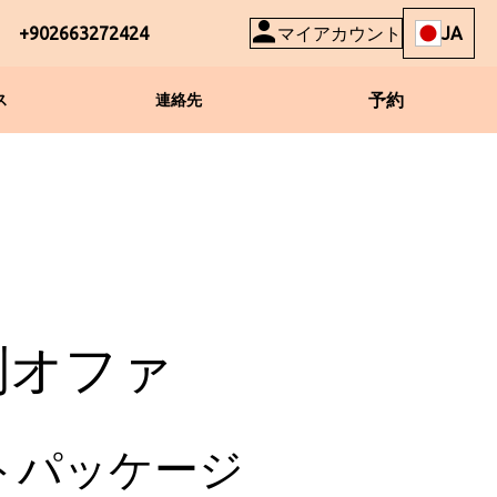
+902663272424
マイアカウント
JA
予約
ス
連絡先
別オファ
トパッケージ