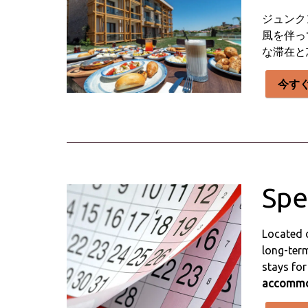
ジュンク
風を伴っ
な滞在と
今す
Spe
Located 
long-term
stays for
accommod